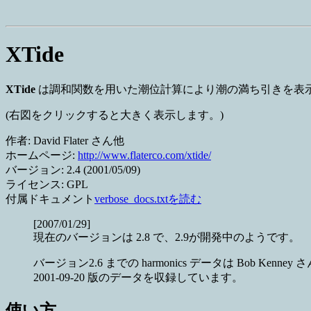
XTide
XTide
は調和関数を用いた潮位計算により潮の満ち引きを表
(右図をクリックすると大きく表示します。)
作者: David Flater さん他
ホームページ:
http://www.flaterco.com/xtide/
バージョン: 2.4 (2001/05/09)
ライセンス: GPL
付属ドキュメント
verbose_docs.txtを読む
[2007/01/29]
現在のバージョンは 2.8 で、2.9が開発中のようです。
バージョン2.6 までの harmonics データは Bob Kenn
2001-09-20 版のデータを収録しています。
使い方