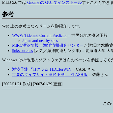
MLD 5,6 では
Gnome の GUI でインストール
することもでき
参考
Web 上の参考になるページを御紹介します。
WWW Tide and Current Predictor
-- 世界各地の潮汐予報
Japan and nearby sites
MIRC潮汐情報
--
海洋情報研究センター
/ (財)日本水路
links on eoas
(大気／海洋関連リンク集) -- 北海道大学
Windows その他用のソフトウェアは次のページを参照してく
潮汐予測プログラム TIDEforWIN
-- CASL さん
世界のダイブサイト潮汐予測 --- FLASH版
-- 佐藤さん
[2002/01/21 作成] [2007/01/29 更新]
この