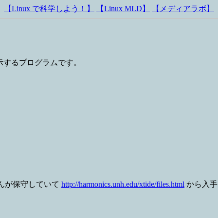
【Linux で科学しよう！】
【Linux MLD】
【メディアラボ】
示するプログラムです。
ey さんが保守していて
http://harmonics.unh.edu/xtide/files.html
から入手