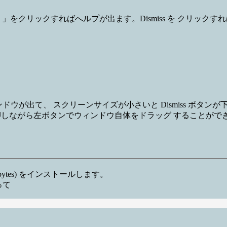
」をクリックすればへルプが出ます。Dismiss を クリッ
なり縦長のウィンドウが出て、 スクリーンサイズが小さいと Dismiss
 キーを押しながら左ボタンでウィンドウ自体をドラッグ することが
78 bytes) をインストールします。
って