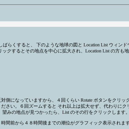
らくすると、 下のような地球の図と Location List ウィ
面をクリックするとその地点を中心に拡大され、Location List 
対側になっていますから、４回くらい Rotate ボタンをクリ
さい。６回ズームすると それ以上は拡大せず、代わりにクリックした
 望みの地点が見つかったら、List のその行をクリックします
間前から４８時間後までの潮位がグラフィック表示されます。 Option